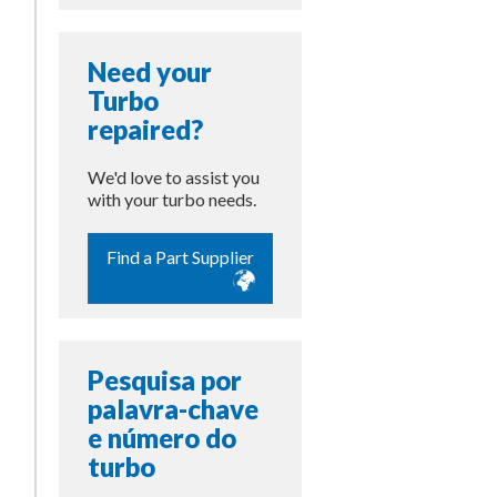
Need your
Turbo
repaired?
We'd love to assist you
with your turbo needs.
Find a Part Supplier
Pesquisa por
palavra-chave
e número do
turbo