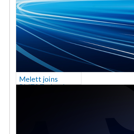
Melett joins
BMTS Technology
[vc_column width="10/12"
css=".vc_custom_1768321523542{margin-
top: 30px !important;}"] We
are delighted to announce
that Mel
Saiba mais ...