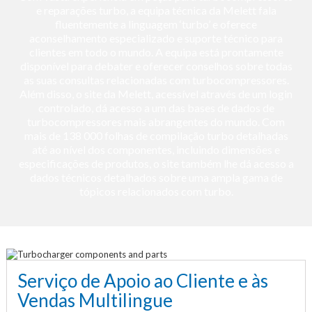
e reparações turbo, a equipa técnica da Melett fala
fluentemente a linguagem ‘turbo’ e oferece
aconselhamento especializado e suporte técnico para
clientes em todo o mundo. A equipa está prontamente
disponível para debater e oferecer conselhos sobre todas
as suas consultas relacionadas com turbocompressores.
Além disso, o site da Melett, acessível através de um login
controlado, dá acesso a um das bases de dados de
turbocompressores mais abrangentes do mundo. Com
mais de 138 000 folhas de compilação turbo detalhadas
até ao nível dos componentes, incluindo dimensões e
especificações de produtos, o site também lhe dá acesso a
dados técnicos detalhados sobre uma ampla gama de
tópicos relacionados com turbo.
Serviço de Apoio ao Cliente e às
Vendas Multilingue