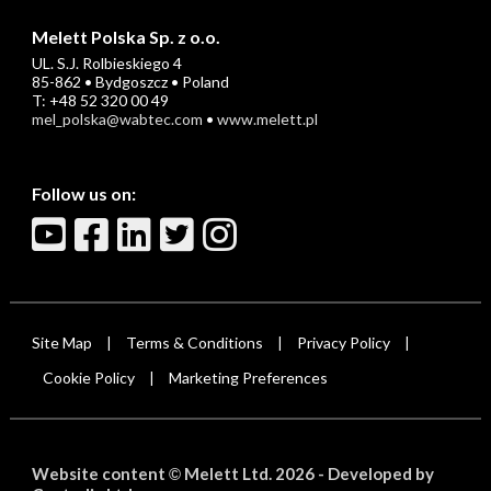
Melett Polska Sp. z o.o.
UL. S.J. Rolbieskiego 4
85-862 • Bydgoszcz • Poland
T: +48 52 320 00 49
mel_polska@wabtec.com
•
www.melett.pl
Follow us on:
Site Map
Terms & Conditions
Privacy Policy
|
|
|
Cookie Policy
Marketing Preferences
|
Website content
Melett Ltd. 2026 -
Developed by
©