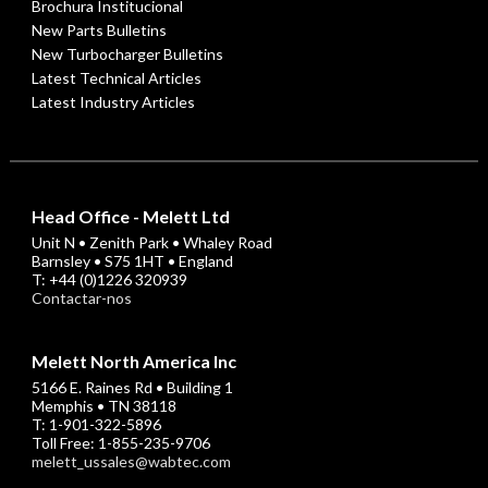
Brochura Institucional
New Parts Bulletins
New Turbocharger Bulletins
Latest Technical Articles
Latest Industry Articles
Head Office - Melett Ltd
Unit N • Zenith Park • Whaley Road
Barnsley • S75 1HT • England
T: +44 (0)1226 320939
Contactar-nos
Melett North America Inc
5166 E. Raines Rd • Building 1
Memphis • TN 38118
T: 1-901-322-5896
Toll Free: 1-855-235-9706
melett_ussales@wabtec.com