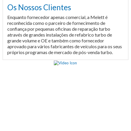
Os Nossos Clientes
Enquanto fornecedor apenas comercial, a Melett é
reconhecida como o parceiro de fornecimento de
confiança por pequenas oficinas de reparação turbo
através de grandes instalações de refabrico turbo de
grande volume e OE e também como fornecedor
aprovado para vários fabricantes de veículos para os seus
próprios programas de mercado de pós-venda turbo.
Vídeo de Produção de Turbo
Melett
O nosso vídeo de produção de Turbo foi concebido para o
guiar pelo que se faz ao nível da extensa investigação e
desenvolvimento, análise de conceção detalhada, testes
internos e em veículos envolvidos na produção de
turbocompressores concebidos com a precisão Melett. O
vídeo termina com um olhar para o processo de
desenvolvimento dos nossos novos atuadores eletrónicos.